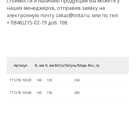
стоимости и наличию продукции Вы можете у
наших менеджеров, отправив заявку на
электронную почту zakaz@tvita.ru, или по тел:
+7(846)215-02-19 доб. 108.
Артикул
Ф, мм
H, мм
BeCu/Латунь/Медь Вес, гр
ТТ1278-1002B
160
130
260
ТТ1278-1004B
160
150
280