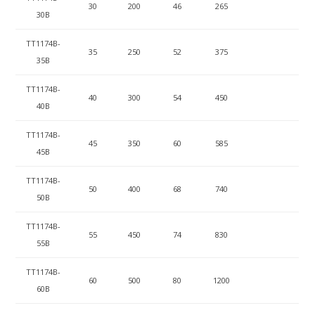
30
200
46
265
30B
ТТ1174B-
35
250
52
375
35B
ТТ1174B-
40
300
54
450
40B
ТТ1174B-
45
350
60
585
45B
ТТ1174B-
50
400
68
740
50B
ТТ1174B-
55
450
74
830
55B
ТТ1174B-
60
500
80
1200
60B