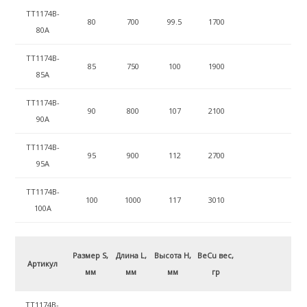
ТТ1174B-
80
700
99.5
1700
80A
ТТ1174B-
85
750
100
1900
85A
ТТ1174B-
90
800
107
2100
90A
ТТ1174B-
95
900
112
2700
95A
ТТ1174B-
100
1000
117
3010
100A
Размер S,
Длина L,
Высота H,
BeCu вес,
Артикул
мм
мм
мм
гр
ТТ1174B-