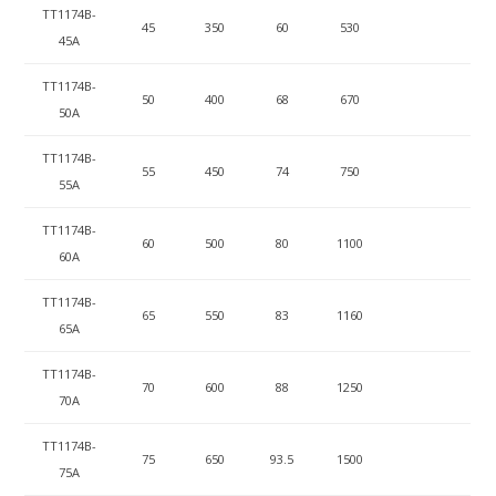
ТТ1174B-
45
350
60
530
45A
ТТ1174B-
50
400
68
670
50A
ТТ1174B-
55
450
74
750
55A
ТТ1174B-
60
500
80
1100
60A
ТТ1174B-
65
550
83
1160
65A
ТТ1174B-
70
600
88
1250
70A
ТТ1174B-
75
650
93.5
1500
75A