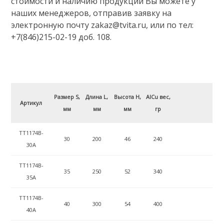
стоимости и наличию продукции Вы можете у
наших менеджеров, отправив заявку на
электронную почту zakaz@tvita.ru, или по тел:
+7(846)215-02-19 доб. 108.
Размер S,
Длина L,
Высота H,
AlCu вес,
Артикул
мм
мм
мм
гр
ТТ1174B-
30
200
46
240
30A
ТТ1174B-
35
250
52
340
35A
ТТ1174B-
40
300
54
400
40A