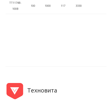
ТТ1174B-
100
1000
117
3330
100B
Техновита