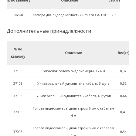
№ по каталогу
Описание
Вес(кг)
36848
Камера для видеодиагностики micro CA-150
2,5
Дополнительные принадлежности
№ по
Описание
Вес(кг)
каталогу
37103
Запасная голова видеокамеры, 17 мм
0,32
37108
Универсальный удлинитель кабеля, 3 фута
0,32
37113
Универсальный удлинитель кабеля, 6 футов
0,64
Голова видеокамеры диаметром 6 мм с кабелем
37093
0,40
4 м
Голова видеокамеры диаметром 6 мм с кабелем
37098
0,34
1 м